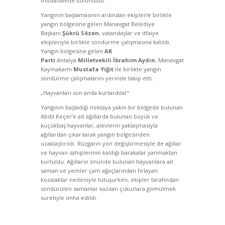
müdahalede bulunuldu.
Yangının başlamasının ardından ekiplerle birlikte
yangın bölgesine gelen Manavgat Belediye
Başkanı
Şükrü Sözen
, vatandaşlar ve itfaiye
ekipleriyle birlikte söndürme çalışmasına katıldı.
Yangın bölgesine gelen
AK
Parti
Antalya
Milletvekili İbrahim Aydın
, Manavgat
Kaymakamı
Mustafa Yiğit
ile birlikte yangın
söndürme çalışmalarını yerinde takip etti.
„Hayvanları son anda kurtardılar“
Yangının başladığı noktaya yakın bir bölgede bulunan
Abdil Keçer’e ait ağıllarda bulunan büyük ve
küçükbaş hayvanlar, alevlerin yaklaşmasıyla
ağıllardan çıkarılarak yangın bölgesinden
uzaklaştırıldı. Rüzgarın yön değiştirmesiyle de ağıllar
ve hayvan sahiplerinin kaldığı barakalar yanmaktan
kurtuldu. Ağılların önünde bulunan hayvanlara ait
saman ve yemler çam ağaçlarından fırlayan
kozalaklar nedeniyle tutuşurken, ekipler tarafından
söndürülen samanlar kazılan çukurlara gömülmek
suretiyle imha edildi.