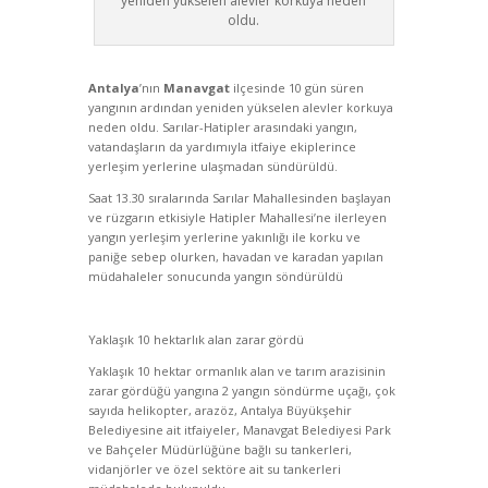
yeniden yükselen alevler korkuya neden
oldu.
Antalya
’nın
Manavgat
ilçesinde 10 gün süren
yangının ardından yeniden yükselen alevler korkuya
neden oldu. Sarılar-Hatipler arasındaki yangın,
vatandaşların da yardımıyla itfaiye ekiplerince
yerleşim yerlerine ulaşmadan sündürüldü.
Saat 13.30 sıralarında Sarılar Mahallesinden başlayan
ve rüzgarın etkisiyle Hatipler Mahallesi’ne ilerleyen
yangın yerleşim yerlerine yakınlığı ile korku ve
paniğe sebep olurken, havadan ve karadan yapılan
müdahaleler sonucunda yangın söndürüldü
Yaklaşık 10 hektarlık alan zarar gördü
Yaklaşık 10 hektar ormanlık alan ve tarım arazisinin
zarar gördüğü yangına 2 yangın söndürme uçağı, çok
sayıda helikopter, arazöz, Antalya Büyükşehir
Belediyesine ait itfaiyeler, Manavgat Belediyesi Park
ve Bahçeler Müdürlüğüne bağlı su tankerleri,
vidanjörler ve özel sektöre ait su tankerleri