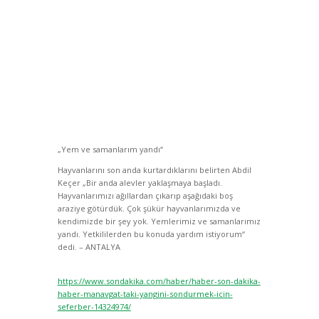
„Yem ve samanlarım yandı“
Hayvanlarını son anda kurtardıklarını belirten Abdil
Keçer „Bir anda alevler yaklaşmaya başladı.
Hayvanlarımızı ağıllardan çıkarıp aşağıdaki boş
araziye götürdük. Çok şükür hayvanlarımızda ve
kendimizde bir şey yok. Yemlerimiz ve samanlarımız
yandı. Yetkililerden bu konuda yardım istiyorum“
dedi. – ANTALYA
https://www.sondakika.com/haber/haber-son-dakika-
haber-manavgat-taki-yangini-sondurmek-icin-
seferber-14324974/