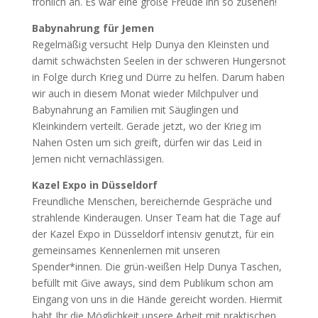
fröhlich an. Es war eine große Freude ihn so zusehen!
Babynahrung für Jemen
Regelmäßig versucht Help Dunya den Kleinsten und
damit schwächsten Seelen in der schweren Hungersnot
in Folge durch Krieg und Dürre zu helfen. Darum haben
wir auch in diesem Monat wieder Milchpulver und
Babynahrung an Familien mit Säuglingen und
Kleinkindern verteilt. Gerade jetzt, wo der Krieg im
Nahen Osten um sich greift, dürfen wir das Leid in
Jemen nicht vernachlässigen.
Kazel Expo in Düsseldorf
Freundliche Menschen, bereichernde Gespräche und
strahlende Kinderaugen. Unser Team hat die Tage auf
der Kazel Expo in Düsseldorf intensiv genutzt, für ein
gemeinsames Kennenlernen mit unseren
Spender*innen. Die grün-weißen Help Dunya Taschen,
befüllt mit Give aways, sind dem Publikum schon am
Eingang von uns in die Hände gereicht worden. Hiermit
habt Ihr die Möglichkeit unsere Arbeit mit praktischen