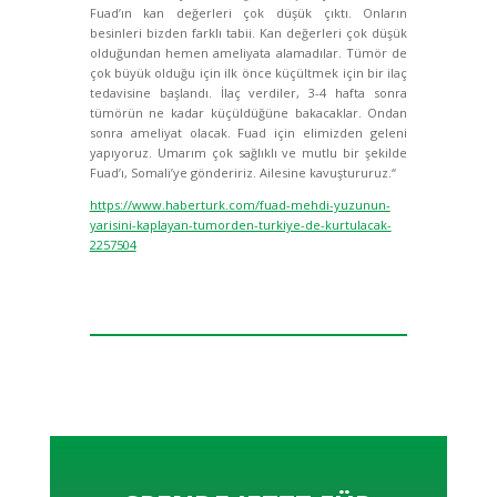
Fuad’ın kan değerleri çok düşük çıktı. Onların
besinleri bizden farklı tabii. Kan değerleri çok düşük
olduğundan hemen ameliyata alamadılar. Tümör de
çok büyük olduğu için ilk önce küçültmek için bir ilaç
tedavisine başlandı. İlaç verdiler, 3-4 hafta sonra
tümörün ne kadar küçüldüğüne bakacaklar. Ondan
sonra ameliyat olacak. Fuad için elimizden geleni
yapıyoruz. Umarım çok sağlıklı ve mutlu bir şekilde
Fuad’ı, Somali’ye göndeririz. Ailesine kavuştururuz.“
https://www.haberturk.com/fuad-mehdi-yuzunun-
yarisini-kaplayan-tumorden-turkiye-de-kurtulacak-
2257504