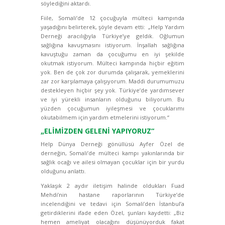
söylediğini aktardı.
Fiile, Somali’de 12 çocuğuyla mülteci kampında
yaşadığını belirterek, şöyle devam etti: „Help Yardım
Derneği aracılığıyla Türkiye’ye geldik. Oğlumun
sağlığına kavuşmasını istiyorum. İnşallah sağlığına
kavuştuğu zaman da çocuğumu en iyi şekilde
okutmak istiyorum. Mülteci kampında hiçbir eğitim
yok. Ben de çok zor durumda çalışarak, yemeklerini
zar zor karşılamaya çalışıyorum. Maddi durumumuzu
destekleyen hiçbir şey yok. Türkiye’de yardımsever
ve iyi yürekli insanların olduğunu biliyorum. Bu
yüzden çocuğumun iyileşmesi ve çocuklarımı
okutabilmem için yardım etmelerini istiyorum.“
„ELİMİZDEN GELENİ YAPIYORUZ“
Help Dünya Derneği gönüllüsü Ayfer Özel de
derneğin, Somali’de mülteci kampı yakınlarında bir
sağlık ocağı ve ailesi olmayan çocuklar için bir yurdu
olduğunu anlattı.
Yaklaşık 2 aydır iletişim halinde oldukları Fuad
Mehdi’nin hastane raporlarının Türkiye’de
incelendiğini ve tedavi için Somali’den İstanbul’a
getirdiklerini ifade eden Özel, şunları kaydetti: „Biz
hemen ameliyat olacağını düşünüyorduk fakat