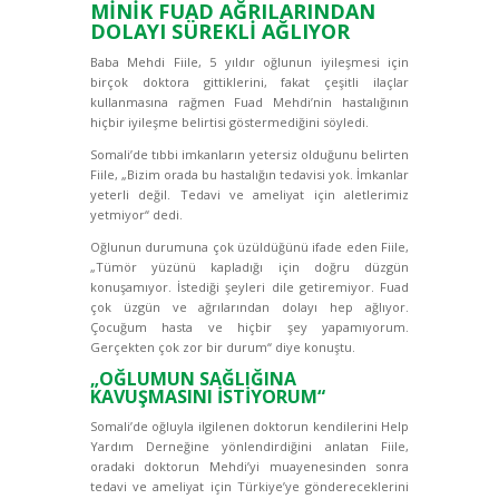
MİNİK FUAD AĞRILARINDAN
DOLAYI SÜREKLİ AĞLIYOR
Baba Mehdi Fiile, 5 yıldır oğlunun iyileşmesi için
birçok doktora gittiklerini, fakat çeşitli ilaçlar
kullanmasına rağmen Fuad Mehdi’nin hastalığının
hiçbir iyileşme belirtisi göstermediğini söyledi.
Somali’de tıbbi imkanların yetersiz olduğunu belirten
Fiile, „Bizim orada bu hastalığın tedavisi yok. İmkanlar
yeterli değil. Tedavi ve ameliyat için aletlerimiz
yetmiyor“ dedi.
Oğlunun durumuna çok üzüldüğünü ifade eden Fiile,
„Tümör yüzünü kapladığı için doğru düzgün
konuşamıyor. İstediği şeyleri dile getiremiyor. Fuad
çok üzgün ve ağrılarından dolayı hep ağlıyor.
Çocuğum hasta ve hiçbir şey yapamıyorum.
Gerçekten çok zor bir durum“ diye konuştu.
„OĞLUMUN SAĞLIĞINA
KAVUŞMASINI İSTİYORUM“
Somali’de oğluyla ilgilenen doktorun kendilerini Help
Yardım Derneğine yönlendirdiğini anlatan Fiile,
oradaki doktorun Mehdi’yi muayenesinden sonra
tedavi ve ameliyat için Türkiye’ye göndereceklerini