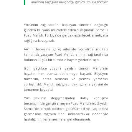
ardından sağlığına kavuşacağı günleri umutla bekliyor
Yüzünün sağ tarafını kaplayan tümörle doğduğu
günden bu yana mücadele eden 5 yaşındaki Somalili
Fuad Mehdi, Türkiye’de gerçekleştirilecek ameliyatla
sağlığına kavuşacak.
AA’nın haberine göre; ailesiyle Somali’de mülteci
kampında yaşayan Fuad Mehdi, alnının sağ tarafında
bulunan küçük bir tümörle hayata gözlerini açtı.
Gün geçtikçe yüzüne yayılan tümör, Mehdi’nin
hayatını her alanda etkilemeye başladı. Büyüyen
tümörün, nefes almasını ve yemek yemesini
zorlaştırdığı Mehdi, sağ gözündeki görme yetisini de
tamamen kaybetti.
Yüz şeklinin değişmesinden dolayı konuşma
becerisini de geliştiremeyen Fuad Mehdi’nin, 5 yıldır
Somali’de birçok doktora götürülmesi ve ilaç tedavi
görmesine rağmen tıbbi imkansızlıklar nedeniyle
hastalığının ilerlemesine engel olunamadı.