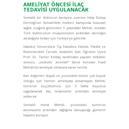
AMELİYAT ÖNCESİ İLAÇ
TEDAVİSİ UYGULANACAK
Somalili bir doktorun tavsiyesi üzerine Help Dünya
Derneği’nin Somali’deki mülteci kampında bulunan
sağlık ocağına götürülen 5 yaşındaki Mehdi, oradaki
Türk doktorunun muayenesinin ardından derneğin
desteğiyle tedavi için Türkiye’ye getirildi.
İstanbul Üniversitesi Tıp Fakültesi Estetik, Plastik ve
Rekonstrüktif Cerrahi Anabilim Dalı Öğretim Üyesi
Prof. Dr. Tamer Koldaş tarafından yapılan tetkikler
sonucu, „vasküler anomali“ tanısı konulan Fuad
Mehdi’nin ameliyat olmasına karar verildi.
Kan değerleri düşük ve yüzündeki tümör çok büyük
olduğu için hemen ameliyata alınamayan Mehdi,
tümörün küçültülmesi için 3 hafta boyunca
uygulanacak ilaç tedavisinin ardından ameliyat
edilecek.
Somalili minik Mehdi, yüzündeki tümörün
alınmasının ardından sağlığına kavuşacağı günlerin
hayalini kuruyor.