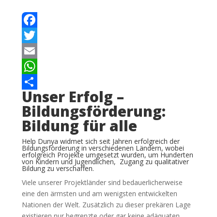
Facebook
Twitter
Email
WhatsApp
Unser Erfolg –
Teilen
Bildungsförderung:
Bildung für alle
Help Dunya widmet sich seit Jahren erfolgreich der
Bildungsförderung in verschiedenen Ländern, wobei
erfolgreich Projekte umgesetzt wurden, um Hunderten
von Kindern und Jugendlichen, Zugang zu qualitativer
Bildung zu verschaffen.
Viele unserer Projektländer sind bedauerlicherweise
eine den ärmsten und am wenigsten entwickelten
Nationen der Welt. Zusätzlich zu dieser prekären Lage
existieren nur begrenzte oder gar keine adäquaten