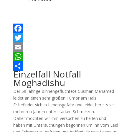
Facebook
Twitter
Email
WhatsApp
Einzelfall Notfall
Teilen
Moghadishu
Der 59 jährige Binnengefĺüchtete Cusman Mahamed
leidet an einen sehr großen Tumor am Hals .
Er befindet sich in Lebensgefahr und leidet bereits seit
mehreren Jahren unter starken Schmerzen.
Daher möchten wir Ihm versuchen zu helfen und
haben mit Untersuchungen begonnen um ihn vom Leid
und Schmerz zu befreien und hoffentlich sein Leben zu