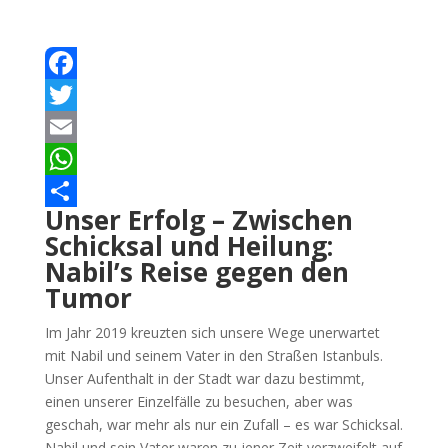
Facebook
Twitter
Email
WhatsApp
Unser Erfolg – Zwischen
Teilen
Schicksal und Heilung:
Nabil’s Reise gegen den
Tumor
Im Jahr 2019 kreuzten sich unsere Wege unerwartet
mit Nabil und seinem Vater in den Straßen Istanbuls.
Unser Aufenthalt in der Stadt war dazu bestimmt,
einen unserer Einzelfälle zu besuchen, aber was
geschah, war mehr als nur ein Zufall – es war Schicksal.
Nabil und sein Vater waren zu jener Zeit verzweifelt auf