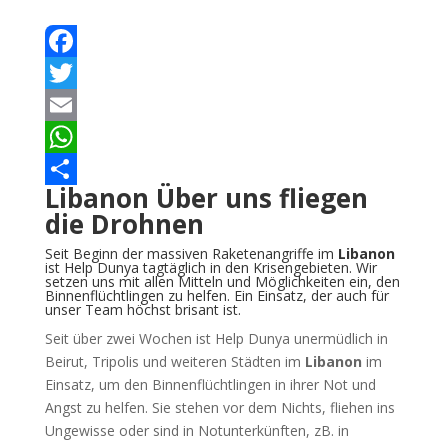
Facebook
Twitter
Email
WhatsApp
Libanon
Über uns fliegen
Teilen
die Drohnen
Seit Beginn der massiven Raketenangriffe im
Libanon
ist Help Dunya tagtäglich in den Krisengebieten. Wir
setzen uns mit allen Mitteln und Möglichkeiten ein, den
Binnenflüchtlingen zu helfen. Ein Einsatz, der auch für
unser Team höchst brisant ist.
Seit über zwei Wochen ist Help Dunya unermüdlich in
Beirut, Tripolis und weiteren Städten im
Libanon
im
Einsatz, um den Binnenflüchtlingen in ihrer Not und
Angst zu helfen. Sie stehen vor dem Nichts, fliehen ins
Ungewisse oder sind in Notunterkünften, zB. in