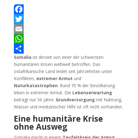
Facebook
Twitter
Email
WhatsApp
Somalia
ist derzeit von einer der schwersten
Teilen
humanitären Krisen weltweit betroffen. Das
ostafrikanische Land leidet seit Jahrzehnten unter
Konflikten,
extremer Armut
und
Naturkatastrophen
. Rund 70 % der Bevölkerung
leben in extremer Armut. Die
Lebenserwartung
beträgt nur 56 Jahre.
Grundversorgung
mit Nahrung,
Wasser und medizinischer Hilfe ist oft nicht vorhanden.
Eine humanitäre Krise
ohne Ausweg
Somalia steckt in einem
Teufelskreis der Armut
.