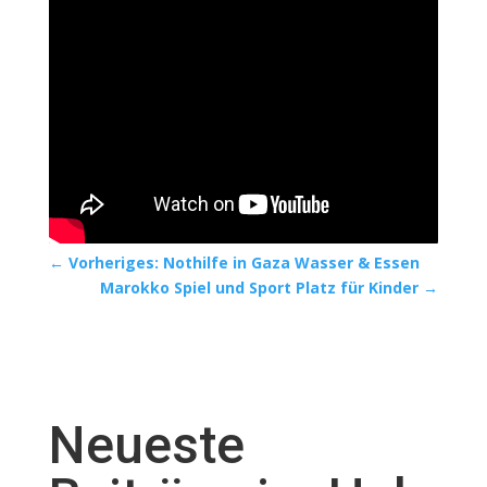
←
Vorheriges: Nothilfe in Gaza Wasser & Essen
Marokko Spiel und Sport Platz für Kinder
→
Neueste